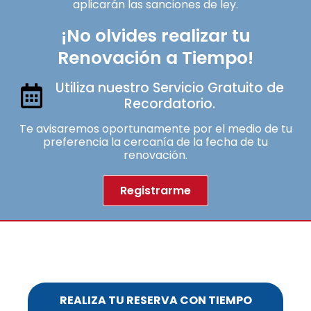
aplicarán las sanciones de ley.
¡No olvides realizar tu
Renovación a Tiempo!
Utiliza nuestro Servicio Gratuito de
Recordatorio.
Te avisaremos oportunamente por el medio de tu
preferencia la cercanía de la fecha de tu
renovación.
Registrarme
REALIZA TU RESERVA CON TIEMPO