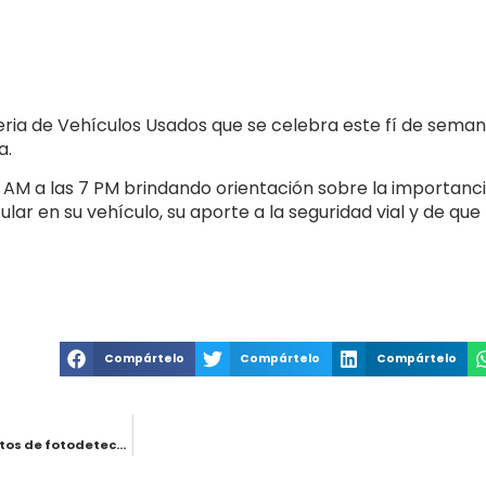
ia de Vehículos Usados que se celebra este fí de semana 
a.
0 AM a las 7 PM brindando orientación sobre la importancia
ular en su vehículo, su aporte a la seguridad vial y de q
Compártelo
Compártelo
Compártelo
“A finales de diciembre entrarían en funcionamiento los dos puntos de fotodetección en Manizales” Secretaría de Movilidad