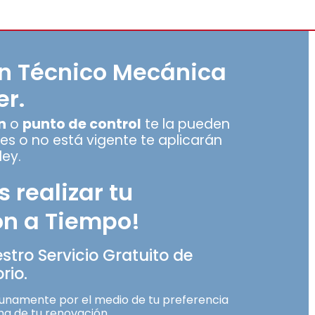
ón Técnico Mecánica
er.
n
o
punto de control
te la pueden
ienes o no está vigente te aplicarán
ley.
s realizar tu
n a Tiempo!
estro Servicio Gratuito de
rio.
unamente por el medio de tu preferencia
ha de tu renovación.