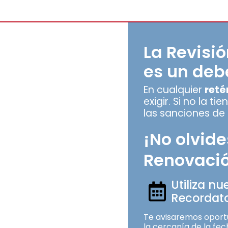
La Revisi
es un deb
En cualquier
reté
exigir. Si no la t
las sanciones de 
¡No olvide
Renovació
Utiliza nu
Recordato
Te avisaremos oport
la cercanía de la fec