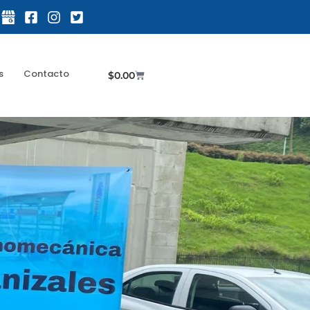
s
Contacto
$
0.00