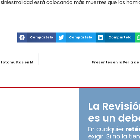
a siniestralidad está colocando más muertes que los homic
Compártelo
Compártelo
Compártelo
Agencia Nacional de Seguridad Vial autoriza funcionamiento de fotomultas en Manizales
Presentes en la Feria de
La Revisi
es un deb
En cualquier
reté
exigir. Si no la t