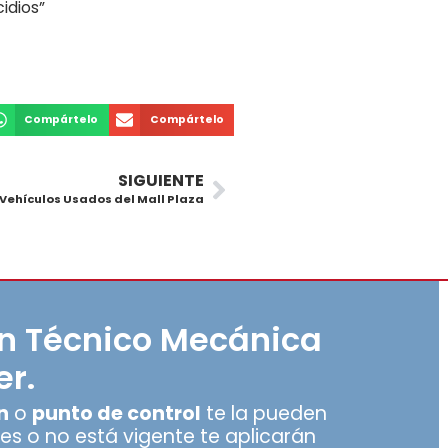
idios”
Compártelo
Compártelo
SIGUIENTE
 Vehículos Usados del Mall Plaza
ón Técnico Mecánica
er.
n
o
punto de control
te la pueden
ienes o no está vigente te aplicarán