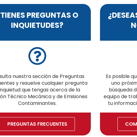
¿TIENES PREGUNTAS O
¿DESEA
INQUIETUDES?
N
sulta nuestra sección de Preguntas
Es posible q
entes y resuelve cualquier pregunta
uno próxim
inquietud que tengas acerca de la
búsqueda de
ión Técnico Mecánica y de Emisiones
equipo de trab
Contaminantes.
tu informaci
PREGUNTAS FRECUENTES
COM