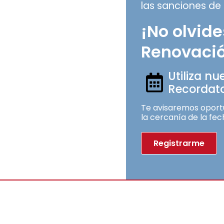
las sanciones de 
¡No olvide
Renovació
Utiliza nu
Recordato
Te avisaremos oport
la cercanía de la fec
Registrarme