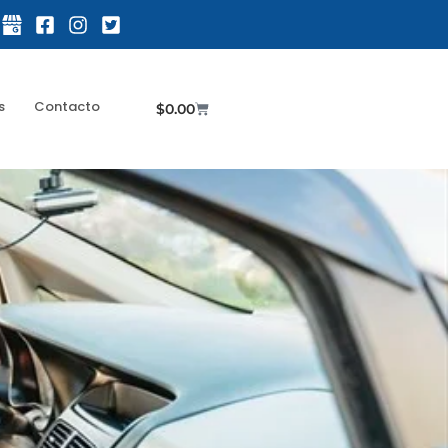
s
Contacto
$
0.00