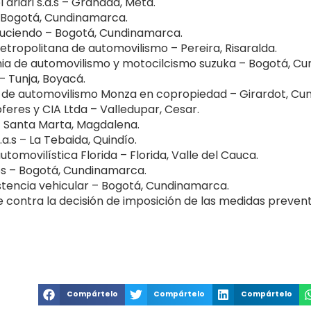
ariari s.a.s – Granada, Meta.
 Bogotá, Cundinamarca.
duciendo – Bogotá, Cundinamarca.
ropolitana de automovilismo – Pereira, Risaralda.
ia de automovilismo y motocilcismo suzuka – Bogotá, C
– Tunja, Boyacá.
 de automovilismo Monza en copropiedad – Girardot, Cu
eres y CIA Ltda – Valledupar, Cesar.
– Santa Marta, Magdalena.
a.s – La Tebaida, Quindío.
movilística Florida – Florida, Valle del Cauca.
s – Bogotá, Cundinamarca.
stencia vehicular – Bogotá, Cundinamarca.
ue contra la decisión de imposición de las medidas preve
Compártelo
Compártelo
Compártelo