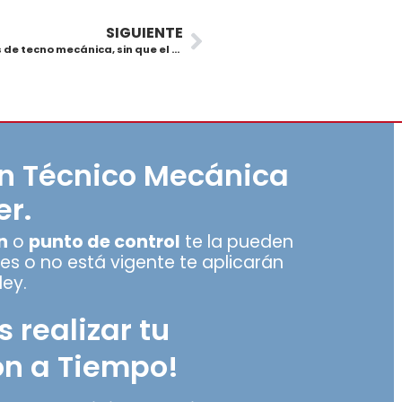
SIGUIENTE
Cayó banda en Manizales que expedía certificados de tecno mecánica, sin que el vehículo cumpliera las condiciones
ón Técnico Mecánica
er.
n
o
punto de control
te la pueden
ienes o no está vigente te aplicarán
ley.
s realizar tu
n a Tiempo!