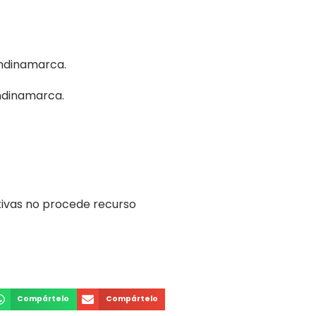
undinamarca.
ndinamarca.
ntivas no procede recurso
Compártelo
Compártelo