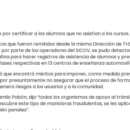
o por certificar a los alumnos que no asistían a los cursos.
os que fueron remitidos desde la misma Dirección de Trá
da por parte de los operadores del SICOV, se pudo detecta
fina para hacer registros de asistencia de alumnos y pr
clases respectivas en 13 centros de enseñanza automovilís
stó que encontró méritos para imponer, como medida prev
 por presuntamente no asegurar que el proceso de formac
nera riesgos a los usuarios y a la comunidad.
milo Pabón, dijo “todos los organismos de apoyo al tráns
descubre este tipo de maniobras fraudulentas, se les apl
ién penales”.